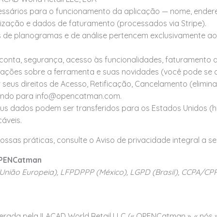
sários para o funcionamento da aplicação — nome, endereço
lização e dados de faturamento (processados via Stripe).
de planogramas e de análise pertencem exclusivamente ao us
onta, segurança, acesso às funcionalidades, faturamento 
ções sobre a ferramenta e suas novidades (você pode se o
seus direitos de Acesso, Retificação, Cancelamento (elimi
vendo para info@opencatman.com.
us dados podem ser transferidos para os Estados Unidos 
cáveis.
sas práticas, consulte o Aviso de privacidade integral a seg
 OPENCatman
União Europeia), LFPDPPP (México), LGPD (Brasil), CCPA/CPR
ada pela ILACAD World Retail LLC (« OPENCatman », « nós »