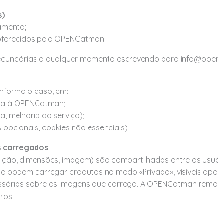
s)
amenta;
 oferecidos pela OPENCatman.
 secundárias a qualquer momento escrevendo para info@op
nforme o caso, em:
ula à OPENCatman;
a, melhoria do serviço);
opcionais, cookies não essenciais).
s carregados
ição, dimensões, imagem) são compartilhados entre os usuá
e podem carregar produtos no modo «Privado», visíveis ape
cessários sobre as imagens que carrega. A OPENCatman remo
ros.