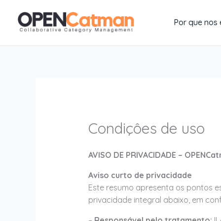
Ir
para
Por que nos 
o
conteúdo
Condiçôes de uso
AVISO DE PRIVACIDADE – OPENCa
Aviso curto de privacidade
Este resumo apresenta os pontos e
privacidade integral abaixo, em co
–
Responsável pelo tratamento:
IL