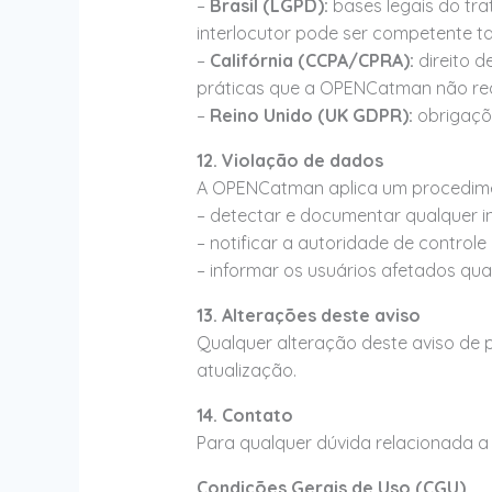
–
Brasil (LGPD):
bases legais do tra
interlocutor pode ser competente t
–
Califórnia (CCPA/CPRA):
direito d
práticas que a OPENCatman não rea
–
Reino Unido (UK GDPR):
obrigaçõe
12. Violação de dados
A OPENCatman aplica um procedimen
– detectar e documentar qualquer i
– notificar a autoridade de contro
– informar os usuários afetados qua
13. Alterações deste aviso
Qualquer alteração deste aviso de
atualização.
14. Contato
Para qualquer dúvida relacionada a 
Condições Gerais de Uso (CGU)