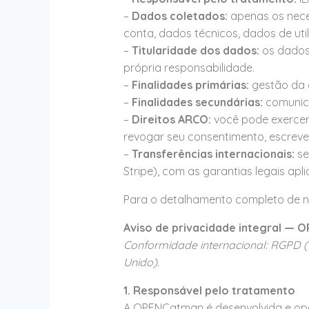
–
Dados coletados:
apenas os neces
conta, dados técnicos, dados de uti
–
Titularidade dos dados:
os dados 
própria responsabilidade.
–
Finalidades primárias:
gestão da c
–
Finalidades secundárias:
comunica
–
Direitos ARCO:
você pode exercer 
revogar seu consentimento, escre
–
Transferências internacionais:
se
Stripe), com as garantias legais apli
Para o detalhamento completo de nos
Aviso de privacidade integral —
Conformidade internacional: RGPD (
Unido).
1. Responsável pelo tratamento
A OPENCatman é desenvolvida e oper