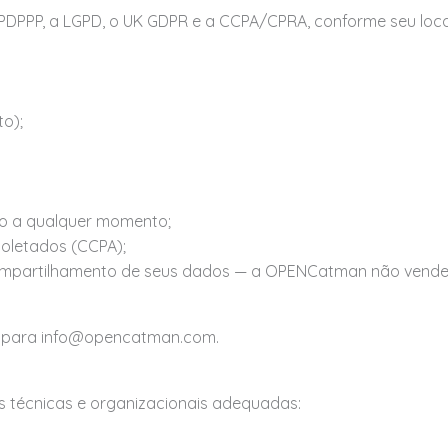
PPP, a LGPD, o UK GDPR e a CCPA/CPRA, conforme seu local
to);
nto a qualquer momento;
coletados (CCPA);
o compartilhamento de seus dados — a OPENCatman não ven
va para info@opencatman.com.
técnicas e organizacionais adequadas: