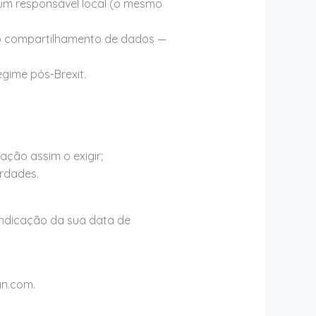
 um responsável local (o mesmo
ou o compartilhamento de dados —
gime pós-Brexit.
ção assim o exigir;
erdades.
ndicação da sua data de
an.com.