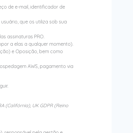
 de e-mail, identificador de
uário, que os utiliza sob sua
das assinaturas PRO.
por a elas a qualquer momento).
nação) e Oposição, bem como
(hospedagem AWS, pagamento via
uir.
A (Califórnia), UK GDPR (Reino
), responsável pela gestão e