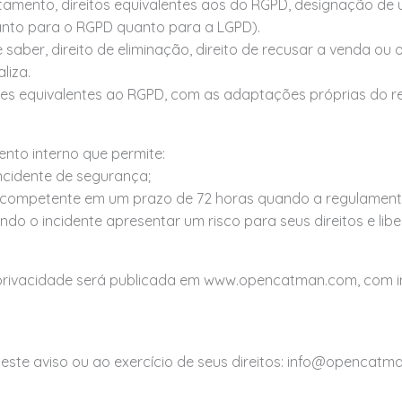
tamento, direitos equivalentes aos do RGPD, designação de
anto para o RGPD quanto para a LGPD).
e saber, direito de eliminação, direito de recusar a venda 
liza.
s equivalentes ao RGPD, com as adaptações próprias do re
to interno que permite:
ncidente de segurança;
le competente em um prazo de 72 horas quando a regulamenta
ndo o incidente apresentar um risco para seus direitos e lib
 privacidade será publicada em www.opencatman.com, com i
este aviso ou ao exercício de seus direitos: info@opencatm