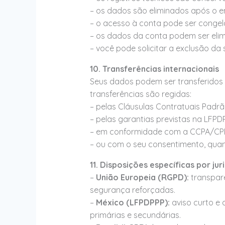
– os dados são eliminados após o 
– o acesso à conta pode ser congela
– os dados da conta podem ser eli
– você pode solicitar a exclusão d
10. Transferências internacionais
Seus dados podem ser transferidos
transferências são regidas:
– pelas Cláusulas Contratuais Padr
– pelas garantias previstas na LFPD
– em conformidade com a CCPA/CP
– ou com o seu consentimento, quand
11. Disposições específicas por jur
–
União Europeia (RGPD):
transparê
segurança reforçadas.
–
México (LFPDPPP):
aviso curto e 
primárias e secundárias.