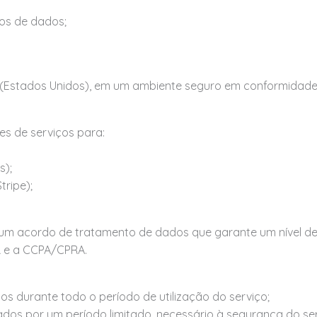
os de dados;
Estados Unidos), em um ambiente seguro em conformidade 
s de serviços para:
s);
ripe);
 um acordo de tratamento de dados que garante um nível 
R e a CCPA/CPRA.
s durante todo o período de utilização do serviço;
ados por um período limitado, necessário à segurança do ser