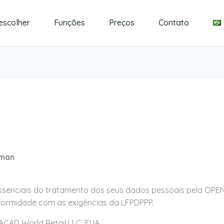
escolher
Funções
Preços
Contato
tman
ssenciais do tratamento dos seus dados pessoais pela OP
nformidade com as exigências da LFPDPPP.
ACAD World Retail LLC, EUA