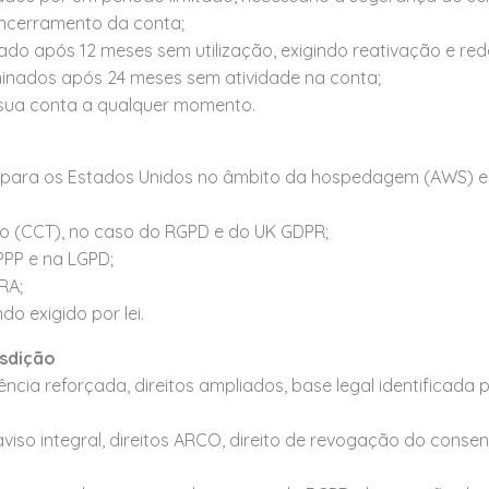
encerramento da conta;
do após 12 meses sem utilização, exigindo reativação e red
minados após 24 meses sem atividade na conta;
a sua conta a qualquer momento.
 para os Estados Unidos no âmbito da hospedagem (AWS) e 
ão (CCT), no caso do RGPD e do UK GDPR;
PPP e na LGPD;
RA;
o exigido por lei.
isdição
ncia reforçada, direitos ampliados, base legal identificad
aviso integral, direitos ARCO, direito de revogação do consen