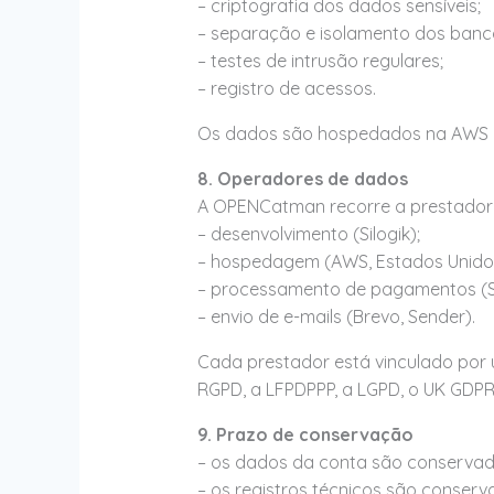
– criptografia dos dados sensíveis;
– separação e isolamento dos banc
– testes de intrusão regulares;
– registro de acessos.
Os dados são hospedados na AWS (
8. Operadores de dados
A OPENCatman recorre a prestadore
– desenvolvimento (Silogik);
– hospedagem (AWS, Estados Unido
– processamento de pagamentos (St
– envio de e-mails (Brevo, Sender).
Cada prestador está vinculado por
RGPD, a LFPDPPP, a LGPD, o UK GDP
9. Prazo de conservação
– os dados da conta são conservado
– os registros técnicos são conserv