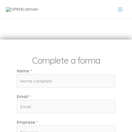
Ir
para
o
conteúdo
Complete a forma
Name
*
Email
*
Empresa
*