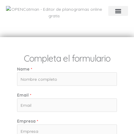
Ir
al
contenido
Por qué elegirno
CATMAN Latin Forum
Completa el formulario
Name
*
Email
*
Empresa
*